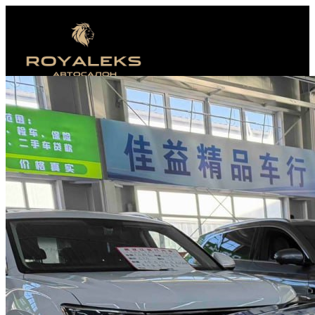
Компания
Отзывы
Новости
В наличии
Реферальная
программа
Под заказ
+7 (964) 979-77-72