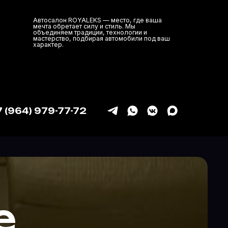
лон ROYALEKS — место, где ваша
обретает силу и стиль. Мы
няем традиции, технологии и
ство, подбирая автомобили под ваш
ер.
7 (964) 979-77-72
е