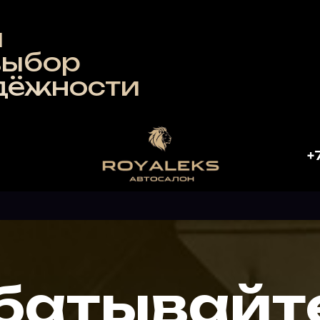
Автоса
мечта 
объеди
бор
мастер
характ
жности
+
батывайт