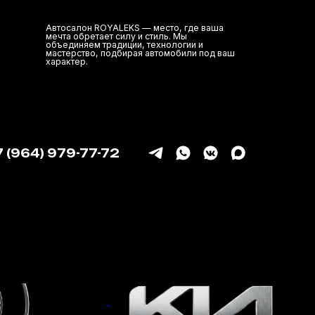
лон ROYALEKS — место, где ваша
обретает силу и стиль. Мы
няем традиции, технологии и
ство, подбирая автомобили под ваш
ер.
7 (964) 979-77-72
KIA