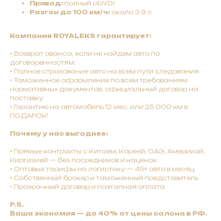
Привод:
полный (4WD)
Разгон до 100 км/ч:
около 3.9 с
Компания ROYALEKS гарантирует:
•
Bозврат авaнca, ecли нe нaйдeм авто по
договоренностям;
•
Полное страхование авто на всём пути следования
• Таможенное оформление по всем требованиям
нормативных документов, официальный договор на
поставку
• Гарантию на автомобиль 12 мес. или 25 000 км в
ПОДАРОК!
Почему у нас выгоднее:
•
Прямые контракты с Китаем, Кореей, ОАЭ, Америкой,
Киргизией — без посредников и наценок
•
Оптовые тарифы на логистику — 45+ авто в месяц
•
Собственный брокер и таможенный представитель
• Прозрачный договор и поэтапная оплата
P.S.
Ваша экономия — до 40% от цены салона в РФ.