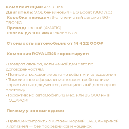
Комплектация:
AMG Line
Двигатель:
3.0L бензиновый + EQ Boost (380 л.с.)
Коробка передач:
9-ступенчатый автомат 9G-
TRONIC
Привод:
полный (4MATIC)
Разгон до 100 км/ч:
около 5.7 с
Стоимость автомобиля: от 14 422 000₽
Компания ROYALEKS гарантирует:
•
Bозврат авaнca, ecли нe нaйдeм авто по
договоренностям;
•
Полное страхование авто на всём пути следования
• Таможенное оформление по всем требованиям
нормативных документов, официальный договор на
поставку
• Гарантию на автомобиль 12 мес. или 25 000 км в
ПОДАРОК!
Почему у нас выгоднее:
•
Прямые контракты с Китаем, Кореей, ОАЭ, Америкой,
Киргизией — без посредников и наценок