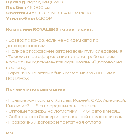
Привод:
передний (FWD)
Пробег:
49 000 км
Состояние:
БЕЗ РЕМОНТА И ОКРАСОВ
Утильсбор:
5 200₽
Компания ROYALEKS гарантирует:
•
Bозврат авaнca, ecли нe нaйдeм авто по
договоренностям;
•
Полное страхование авто на всём пути следования
• Таможенное оформление по всем требованиям
нормативных документов, официальный договор на
поставку
• Гарантию на автомобиль 12 мес. или 25 000 км в
ПОДАРОК!
Почему у нас выгоднее:
•
Прямые контракты с Китаем, Кореей, ОАЭ, Америкой,
Киргизией — без посредников и наценок
•
Оптовые тарифы на логистику — 45+ авто в месяц
•
Собственный брокер и таможенный представитель
• Прозрачный договор и поэтапная оплата
P.S.