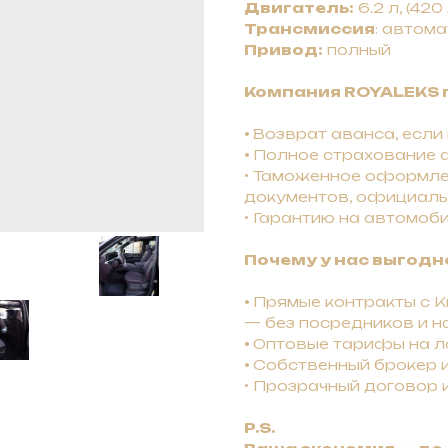
Двигатель:
6.2 л, (420 
Трансмиссия
: автом
Привод:
полный
Компания ROYALEKS 
•
Bозврат авaнca, ecли
•
Полное страхование а
• Таможенное оформле
документов, официаль
• Гарантию на автомоби
Почему у нас выгодн
•
Прямые контракты с Ки
— без посредников и н
•
Оптовые тарифы на ло
•
Собственный брокер 
• Прозрачный договор 
P.S.