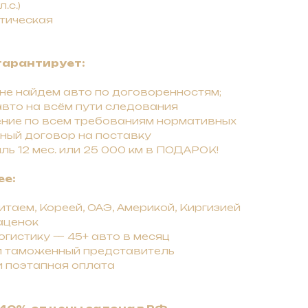
л.с.)
атическая
гарантирует:
 нe нaйдeм авто по договоренностям;
вто на всём пути следования
ние по всем требованиям нормативных
ный договор на поставку
ль 12 мес. или 25 000 км в ПОДАРОК!
ее:
таем, Кореей, ОАЭ, Америкой, Киргизией
аценок
гистику — 45+ авто в месяц
и таможенный представитель
и поэтапная оплата