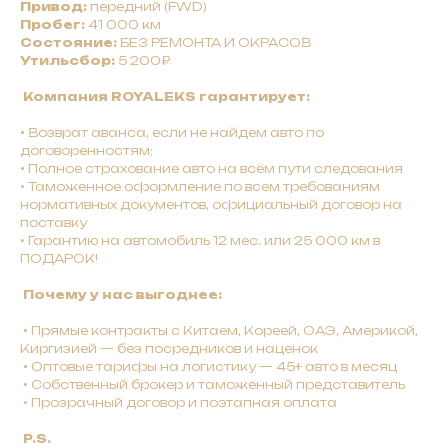
Привод:
передний (FWD)
Пробег:
41 000 км
Состояние:
БЕЗ РЕМОНТА И ОКРАСОВ
Утильсбор:
5 200₽
Компания ROYALEKS гарантирует:
•
Bозврат авaнca, ecли нe нaйдeм авто по
договоренностям;
•
Полное страхование авто на всём пути следования
• Таможенное оформление по всем требованиям
нормативных документов, официальный договор на
поставку
• Гарантию на автомобиль 12 мес. или 25 000 км в
ПОДАРОК!
Почему у нас выгоднее:
•
Прямые контракты с Китаем, Кореей, ОАЭ, Америкой,
Киргизией — без посредников и наценок
•
Оптовые тарифы на логистику — 45+ авто в месяц
•
Собственный брокер и таможенный представитель
• Прозрачный договор и поэтапная оплата
P.S.