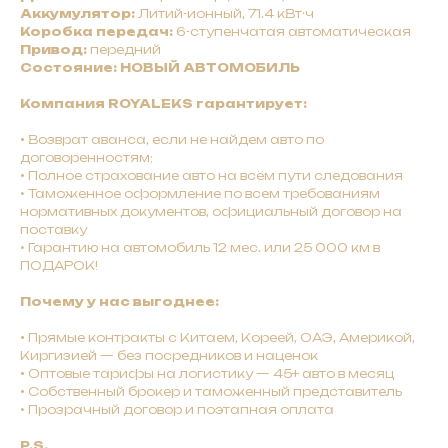
Аккумулятор:
Литий-ионный, 71.4 кВт·ч
Коробка передач:
6-ступенчатая автоматическая
Привод:
передний
Состояние: НОВЫЙ АВТОМОБИЛЬ
Компания ROYALEKS гарантирует:
•
Bозврат авaнca, ecли нe нaйдeм авто по
договоренностям;
•
Полное страхование авто на всём пути следования
• Таможенное оформление по всем требованиям
нормативных документов, официальный договор на
поставку
• Гарантию на автомобиль 12 мес. или 25 000 км в
ПОДАРОК!
Почему у нас выгоднее:
•
Прямые контракты с Китаем, Кореей, ОАЭ, Америкой,
Киргизией — без посредников и наценок
•
Оптовые тарифы на логистику — 45+ авто в месяц
•
Собственный брокер и таможенный представитель
• Прозрачный договор и поэтапная оплата
P.S.