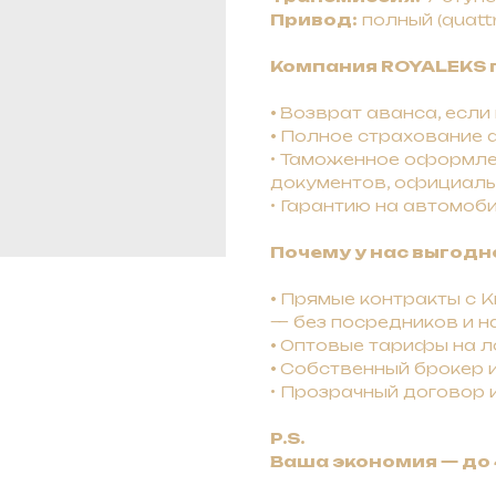
Привод:
полный (quatt
Компания ROYALEKS 
•
Bозврат авaнca, ecли
•
Полное страхование а
• Таможенное оформле
документов, официаль
• Гарантию на автомоби
Почему у нас выгодн
•
Прямые контракты с Ки
— без посредников и н
•
Оптовые тарифы на ло
•
Собственный брокер 
• Прозрачный договор 
P.S.
Ваша экономия — до 