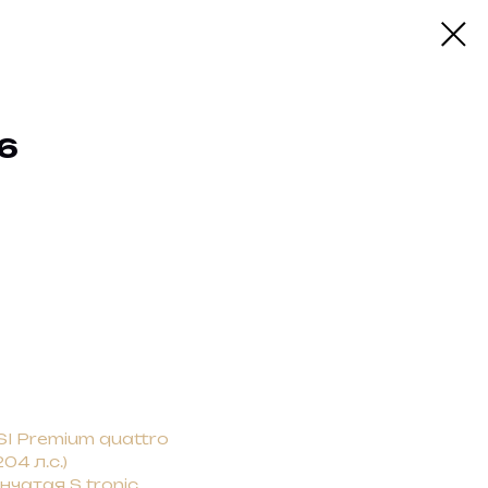
6
I Premium quattro
04 л.с.)
нчатая S tronic