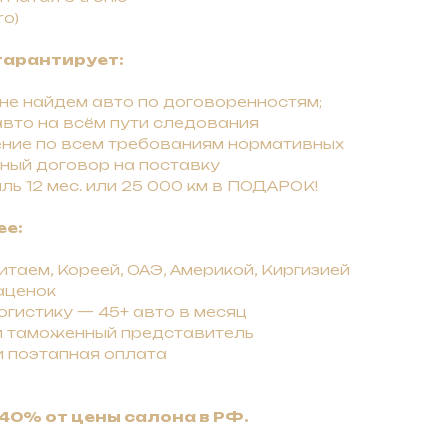
ro)
гарантирует:
 нe нaйдeм авто по договоренностям;
вто на всём пути следования
ние по всем требованиям нормативных
ный договор на поставку
ль 12 мес. или 25 000 км в ПОДАРОК!
ее:
таем, Кореей, ОАЭ, Америкой, Киргизией
аценок
гистику — 45+ авто в месяц
и таможенный представитель
и поэтапная оплата
40% от цены салона в РФ.