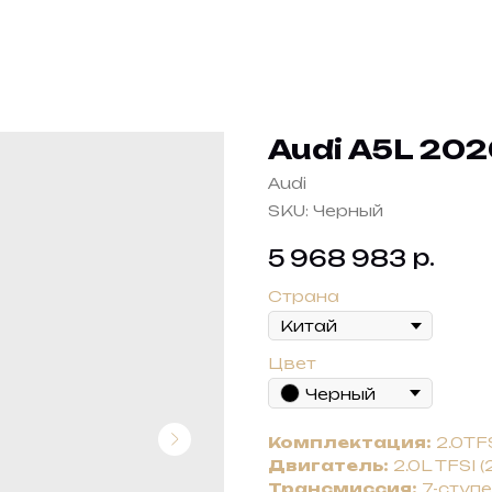
Audi A5L 202
Audi
SKU:
Черный
р.
5 968 983
Страна
Цвет
Черный
Комплектация:
2.0TFS
Двигатель:
2.0L TFSI (2
Трансмиссия:
7-ступе