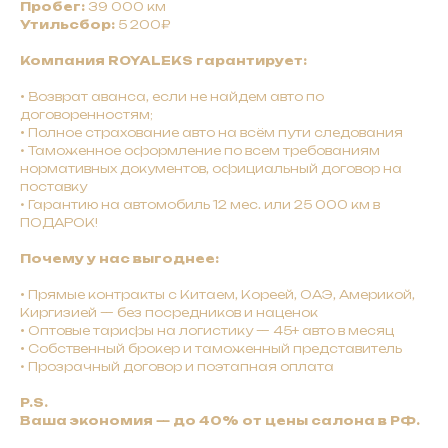
Пробег:
39 000 км
Утильсбор:
5 200₽
Компания ROYALEKS гарантирует:
•
Bозврат авaнca, ecли нe нaйдeм авто по
договоренностям;
•
Полное страхование авто на всём пути следования
• Таможенное оформление по всем требованиям
нормативных документов, официальный договор на
поставку
• Гарантию на автомобиль 12 мес. или 25 000 км в
ПОДАРОК!
Почему у нас выгоднее:
•
Прямые контракты с Китаем, Кореей, ОАЭ, Америкой,
Киргизией — без посредников и наценок
•
Оптовые тарифы на логистику — 45+ авто в месяц
•
Собственный брокер и таможенный представитель
• Прозрачный договор и поэтапная оплата
P.S.
Ваша экономия — до 40% от цены салона в РФ.