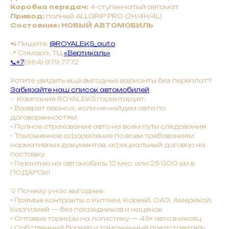
Коробка передач:
4-ступенчатый автомат
Привод:
полный ALLGRIP PRO (2H/4H/4L)
Состояние: НОВЫЙ АВТОМОБИЛЬ
📲 Пишите:
@ROYALEKS_auto
📍 Самара, ТЦ
«Вертикаль»
📞+7
(964) 979-77-72
Хотите увидеть ещё выгодные варианты без переплат?
Забирайте наш список автомобилей
✅ Компания ROYALEKS гарантирует:
• Bозврат авaнca, ecли нe нaйдeм авто по
договоренностям;
• Полное страхование авто на всём пути следования
• Таможенное оформление по всем требованиям
нормативных документов, официальный договор на
поставку
• Гарантию на автомобиль 12 мес. или 25 000 км в
ПОДАРОК!
💡 Почему у нас выгоднее:
• Прямые контракты с Китаем, Кореей, ОАЭ, Америкой,
Киргизией — без посредников и наценок
• Оптовые тарифы на логистику — 45+ авто в месяц
• Собственный брокер и таможенный представитель