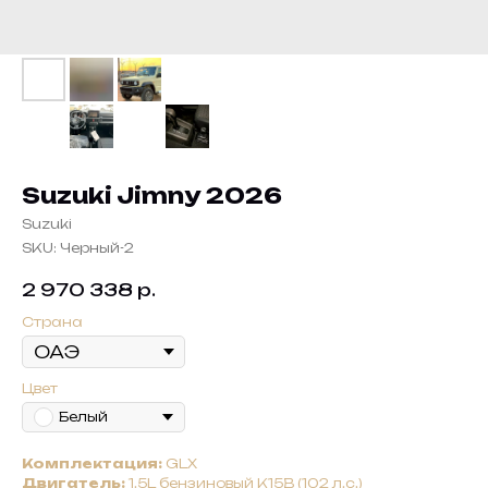
Suzuki Jimny 2026
Suzuki
SKU:
Черный-2
2 970 338
р.
Страна
Цвет
Белый
Комплектация:
GLX
Двигатель:
1.5L бензиновый K15B (102 л.с.)