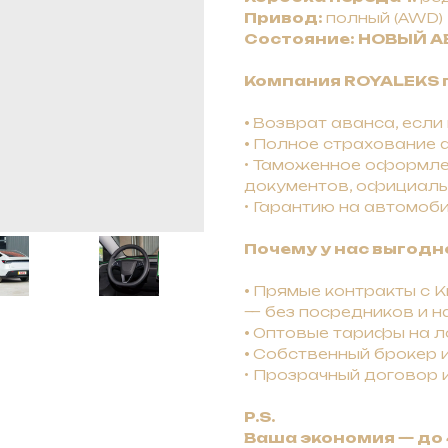
Привод:
полный (AWD)
Состояние: НОВЫЙ 
Компания ROYALEKS 
•
Bозврат авaнca, ecли
•
Полное страхование а
• Таможенное оформле
документов, официаль
• Гарантию на автомоби
Почему у нас выгодн
•
Прямые контракты с Ки
— без посредников и н
•
Оптовые тарифы на ло
•
Собственный брокер 
• Прозрачный договор 
P.S.
Ваша экономия — до 