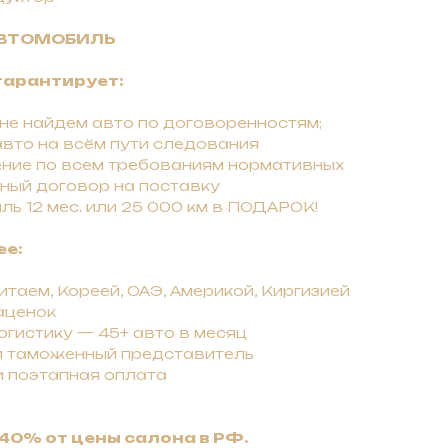
АВТОМОБИЛЬ
гарантирует:
 нe нaйдeм авто по договоренностям;
вто на всём пути следования
ние по всем требованиям нормативных
ный договор на поставку
ль 12 мес. или 25 000 км в ПОДАРОК!
ее:
таем, Кореей, ОАЭ, Америкой, Киргизией
аценок
гистику — 45+ авто в месяц
и таможенный представитель
и поэтапная оплата
40% от цены салона в РФ.