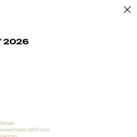
Y 2026
Range
омотора (450 л.с.)
дуктор