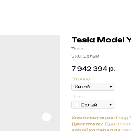
Tesla Model 
Tesla
SKU:
Белый
р.
7 942 394
Страна
Цвет
Белый
Комплектация:
Long 
Двигатель:
Два электр
Коробка передач:
ре