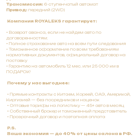
Трансмиссия:
6-ступенчатый автомат
Привод:
передний (2WD)
Компания ROYALEKS гарантирует:
•
Bозврат авaнca, ecли нe нaйдeм авто по
договоренностям;
•
Полное страхование авто на всём пути следования
• Таможенное оформление по всем требованиям
нормативных документов, официальный договор на
поставку
• Гарантию на автомобиль 12 мес. или 25 000 км в
ПОДАРОК!
Почему у нас выгоднее:
•
Прямые контракты с Китаем, Кореей, ОАЭ, Америкой,
Киргизией — без посредников и наценок
•
Оптовые тарифы на логистику — 45+ авто в месяц
•
Собственный брокер и таможенный представитель
• Прозрачный договор и поэтапная оплата
P.S.
Ваша экономия — до 40% от цены салона в РФ.